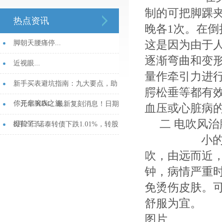
制的可把脚踝夹
热点资讯
晚各1次。在
这是因为由于
脚朝天腰痛停...
逐渐弯曲和变
近视眼...
量作牵引力进
新手买表避坑指南：九大要点，助
腭松垂等都有
你开启腕表之旅...
「元年 KD4」最新复刻消息！日期
血压或心脏病
二 电吹风治
提前了！...
8月29日诺泰转债下跌1.01%，转股
小的电吹风
溢价率7.3%...
吹，由远而近，
钟，病情严重时
免烫伤皮肤。
舒服为宜。
图片